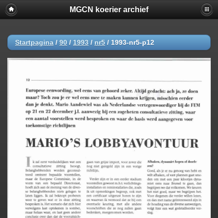
MGCN koerier archief
Startpagina
/
90
/
1993
/
nr5
/
1993-nr5-p12