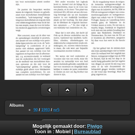
Albums
90
/
1993
/
nr5
Mogelijk gemaakt door:
Piwigo
Toon in :
Mobiel
|
Bureaublad