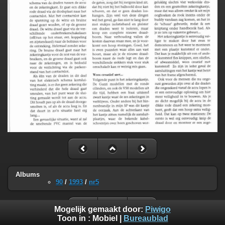
Albums
90
/
1993
/
nr5
Mogelijk gemaakt door:
Piwigo
Toon in :
Mobiel
|
Bureaublad