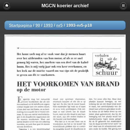
MGCN koerier archief
Startpagina
/
90
/
1993
/
nr5
/
1993-nr5-p18