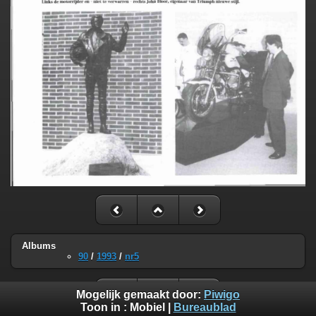
Albums
90
/
1993
/
nr5
Mogelijk gemaakt door:
Piwigo
Toon in :
Mobiel
|
Bureaublad