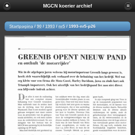
MGCN koerier archief
Startpagina
/
90
/
1993
/
nr5
/
1993-nr5-p26