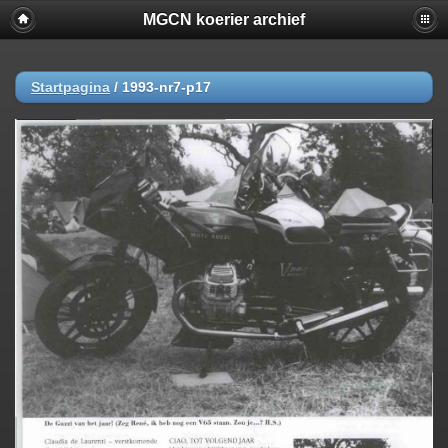
MGCN koerier archief
Startpagina
/
1993-nr7-p17