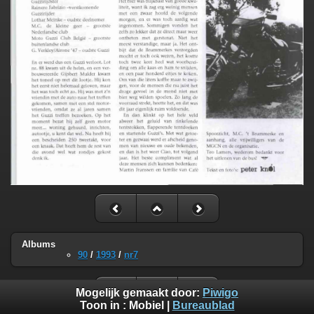
Albums
90
/
1993
/
nr7
Mogelijk gemaakt door:
Piwigo
Toon in :
Mobiel
|
Bureaublad