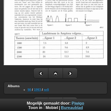
Albums
90
/
1993
/
nr8
Mogelijk gemaakt door:
Piwigo
Toon in :
Mobiel
|
Bureaublad