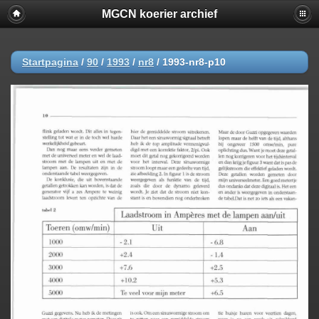
MGCN koerier archief
Startpagina
/
90
/
1993
/
nr8
/
1993-nr8-p10