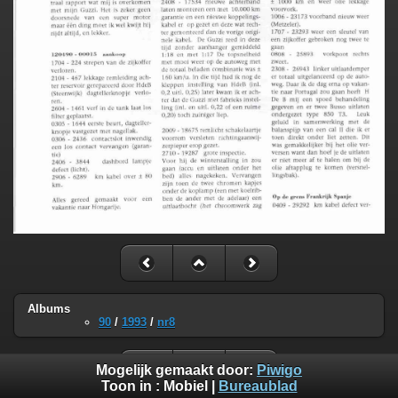
Albums
90
/
1993
/
nr8
Mogelijk gemaakt door:
Piwigo
Toon in :
Mobiel
|
Bureaublad