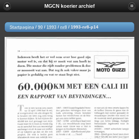
MGCN koerier archief
Startpagina
/
90
/
1993
/
nr8
/
1993-nr8-p14