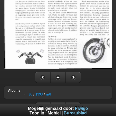
Albums
90
/
1993
/
nr8
Mogelijk gemaakt door:
Piwigo
Toon in :
Mobiel
|
Bureaublad