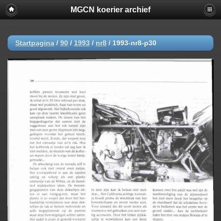
MGCN koerier archief
Startpagina
/
90
/
1993
/
nr8
/
1993-nr8-p30