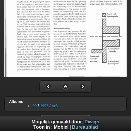
Albums
90
/
1993
/
nr8
Mogelijk gemaakt door:
Piwigo
Toon in :
Mobiel
|
Bureaublad