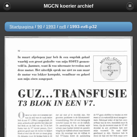
MGCN koerier archief
Startpagina
/
90
/
1993
/
nr8
/
1993-nr8-p32