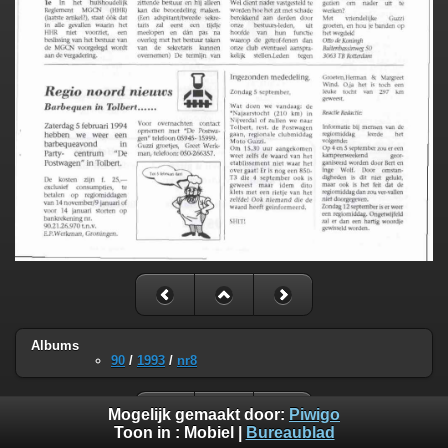
Albums
90
/
1993
/
nr8
Mogelijk gemaakt door:
Piwigo
Toon in :
Mobiel
|
Bureaublad