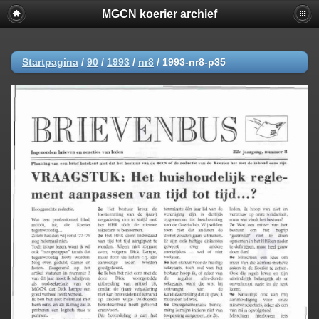
MGCN koerier archief
Startpagina
/
90
/
1993
/
nr8
/
1993-nr8-p35