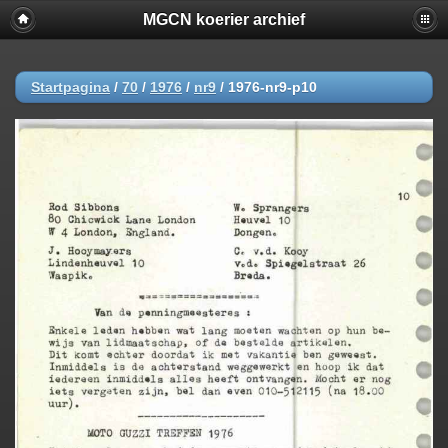
MGCN koerier archief
Startpagina
/
70
/
1976
/
nr9
/
1976-nr9-p10