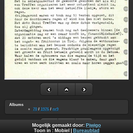
Albums
70
/
1976
/
nr9
Mogelijk gemaakt door:
Piwigo
Toon in :
Mobiel
|
Bureaublad