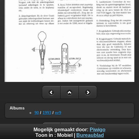
Albums
90
/
1993
/
nr9
Mogelijk gemaakt door:
Piwigo
Toon in :
Mobiel
|
Bureaublad