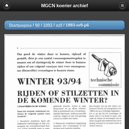
MGCN koerier archief
Startpagina
/
90
/
1993
/
nr9
/
1993-nr9-p6