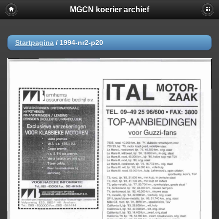
MGCN koerier archief
Startpagina
/
1994-nr2-p20