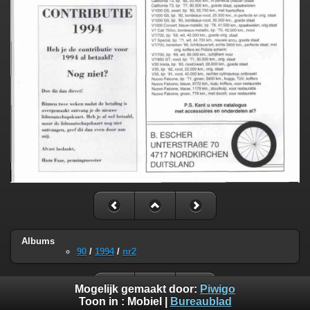
Albums
90
/
1994
/
nr2
Mogelijk gemaakt door:
Piwigo
Toon in :
Mobiel
|
Bureaublad