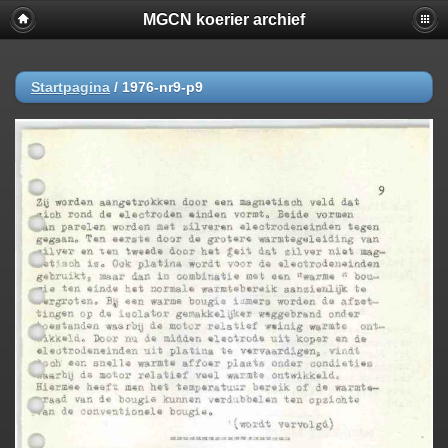
MGCN koerier archief
Startpagina
/
1976-nr9-p9