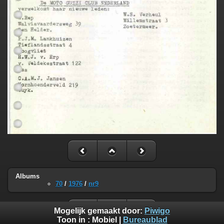
Albums
70
/
1976
/
nr9
Mogelijk gemaakt door:
Piwigo
Toon in :
Mobiel
|
Bureaublad