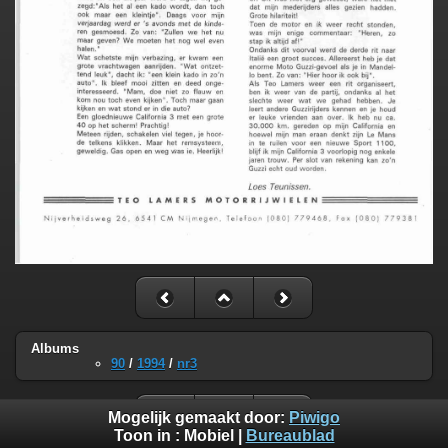
Albums
90
/
1994
/
nr3
Mogelijk gemaakt door:
Piwigo
Toon in :
Mobiel
|
Bureaublad