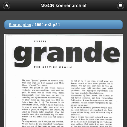
MGCN koerier archief
Startpagina
/
1994-nr3-p24