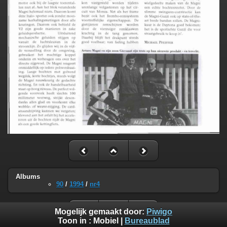
Albums
90
/
1994
/
nr4
Mogelijk gemaakt door:
Piwigo
Toon in :
Mobiel
|
Bureaublad