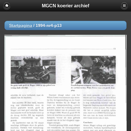
MGCN koerier archief
Startpagina
/
1994-nr4-p13