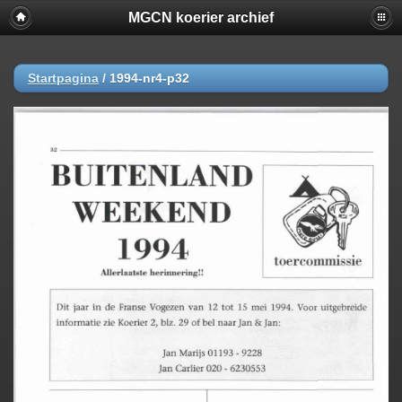
MGCN koerier archief
Startpagina
/
1994-nr4-p32