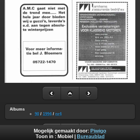
Albums
90
/
1994
/
nr4
Mogelijk gemaakt door:
Piwigo
Toon in :
Mobiel
|
Bureaublad