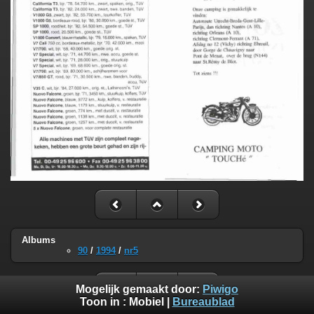
Albums
90
/
1994
/
nr5
Mogelijk gemaakt door:
Piwigo
Toon in :
Mobiel
|
Bureaublad