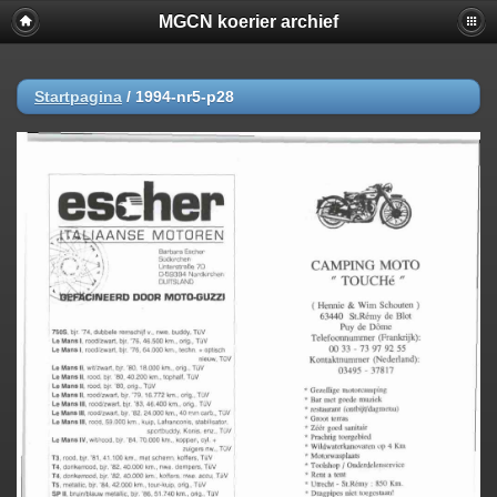
MGCN koerier archief
Startpagina
/
1994-nr5-p28