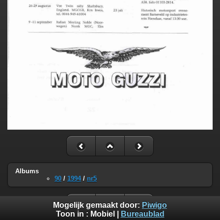
Albums
90
/
1994
/
nr5
Mogelijk gemaakt door:
Piwigo
Toon in :
Mobiel
|
Bureaublad