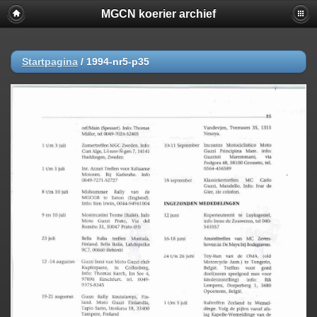
MGCN koerier archief
Startpagina
/
1994-nr5-p35