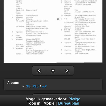
Albums
90
/
1995
/
nr2
Mogelijk gemaakt door:
Piwigo
Toon in :
Mobiel
|
Bureaublad