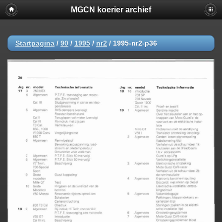
MGCN koerier archief
Startpagina
/
90
/
1995
/
nr2
/
1995-nr2-p36