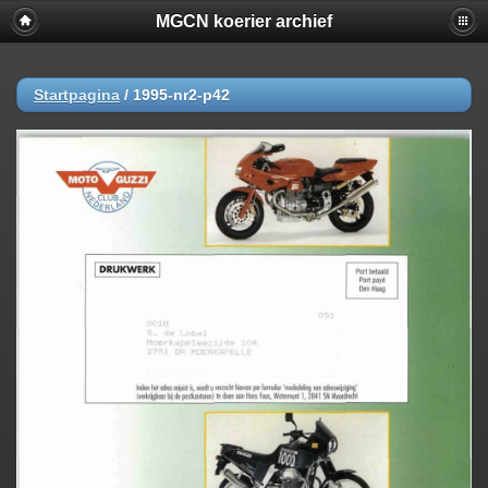
MGCN koerier archief
Startpagina
/
1995-nr2-p42