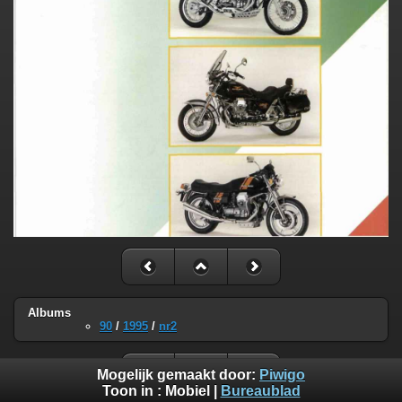
Albums
90
/
1995
/
nr2
Mogelijk gemaakt door:
Piwigo
Toon in :
Mobiel
|
Bureaublad