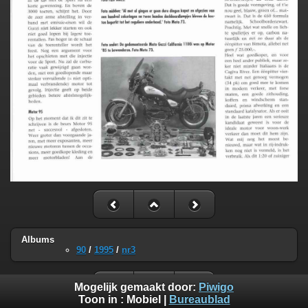
Albums
90
/
1995
/
nr3
Mogelijk gemaakt door:
Piwigo
Toon in :
Mobiel
|
Bureaublad