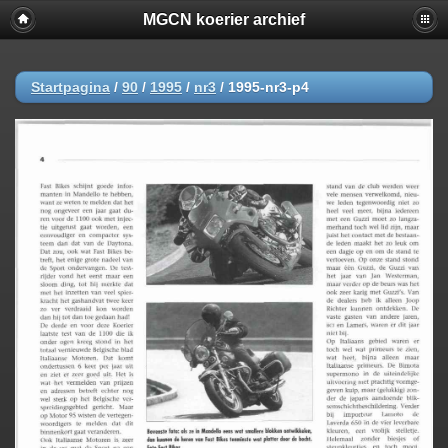
MGCN koerier archief
Startpagina
/
90
/
1995
/
nr3
/
1995-nr3-p4