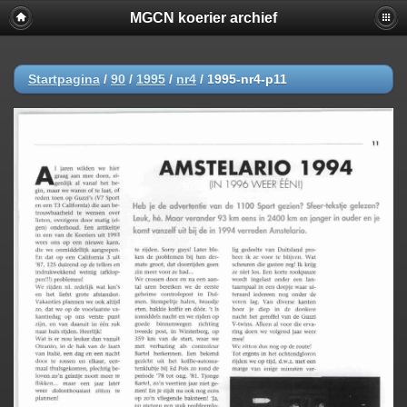
MGCN koerier archief
Startpagina
/
90
/
1995
/
nr4
/
1995-nr4-p11