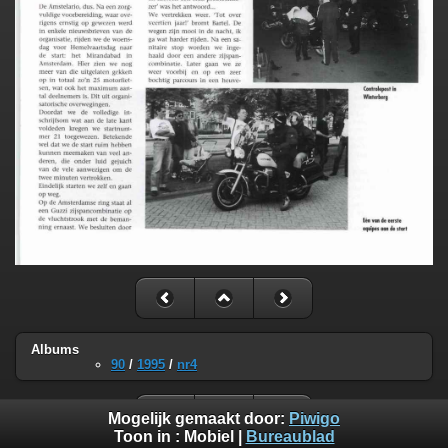
Albums
90
/
1995
/
nr4
Mogelijk gemaakt door:
Piwigo
Toon in :
Mobiel
|
Bureaublad