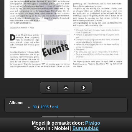
Albums
90
/
1995
/
nr4
Mogelijk gemaakt door:
Piwigo
Toon in :
Mobiel
|
Bureaublad