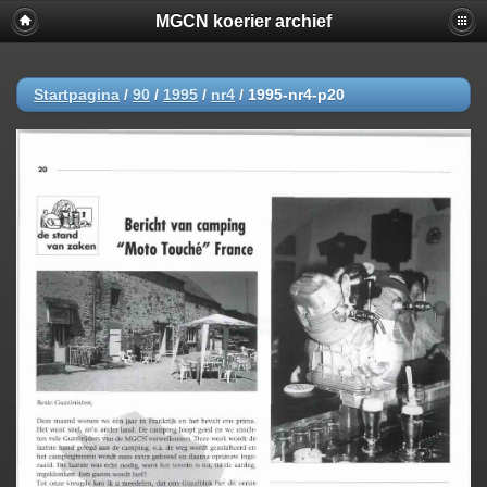
MGCN koerier archief
Startpagina
/
90
/
1995
/
nr4
/
1995-nr4-p20