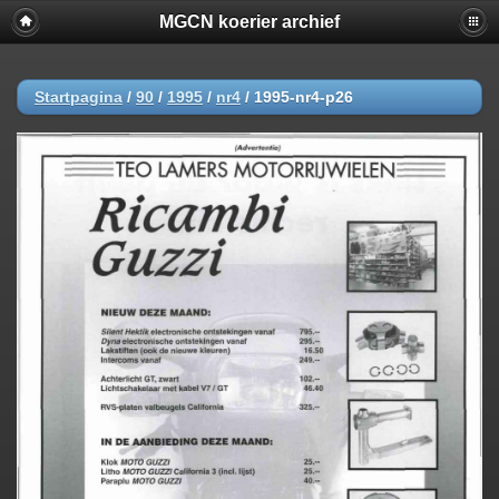
MGCN koerier archief
Startpagina
/
90
/
1995
/
nr4
/
1995-nr4-p26