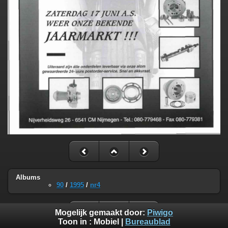
Albums
90
/
1995
/
nr4
Mogelijk gemaakt door:
Piwigo
Toon in :
Mobiel
|
Bureaublad