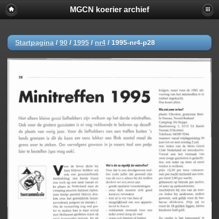
MGCN koerier archief
Startpagina
/
90
/
1995
/
nr4
/
1995-nr4-p28