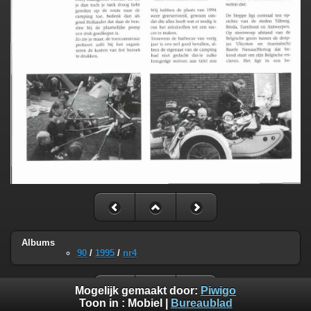
Albums
90
/
1995
/
nr4
Mogelijk gemaakt door:
Piwigo
Toon in :
Mobiel
|
Bureaublad