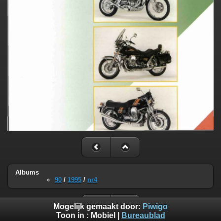
Albums
90
/
1995
/
nr4
Mogelijk gemaakt door:
Piwigo
Toon in :
Mobiel
|
Bureaublad