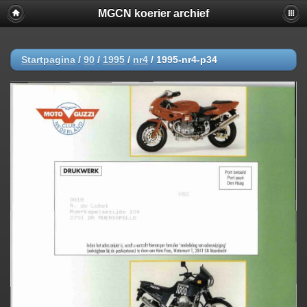
MGCN koerier archief
Startpagina
/
90
/
1995
/
nr4
/
1995-nr4-p34