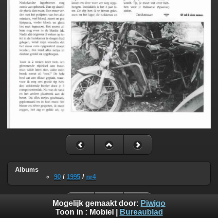
Albums
90
/
1995
/
nr4
Mogelijk gemaakt door:
Piwigo
Toon in :
Mobiel
|
Bureaublad