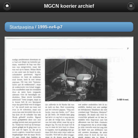
MGCN koerier archief
Startpagina
/
1995-nr4-p7