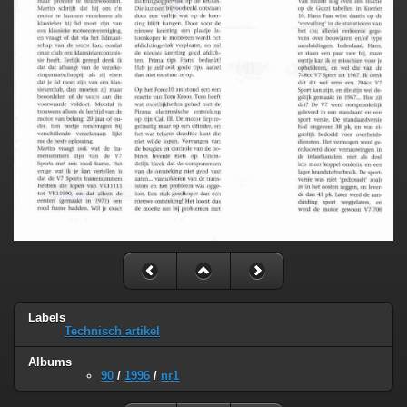
Labels
Technisch artikel
Albums
90
/
1996
/
nr1