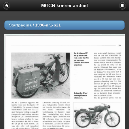
MGCN koerier archief
Startpagina
/
1996-nr1-p21