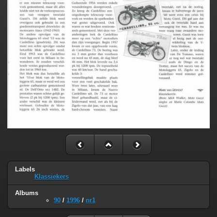
Labels
Klassiekers
Albums
90
/
1996
/
nr1