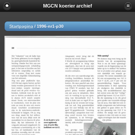
MGCN koerier archief
Startpagina
/
1996-nr1-p30