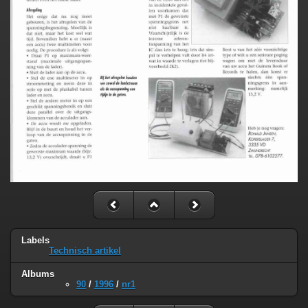
Labels
Technisch artikel
Albums
90
/
1996
/
nr1