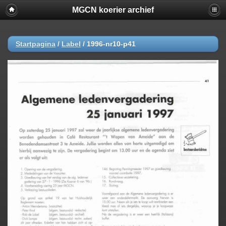
MGCN koerier archief
Startpagina
/
Label
/
1996-nr10-p41