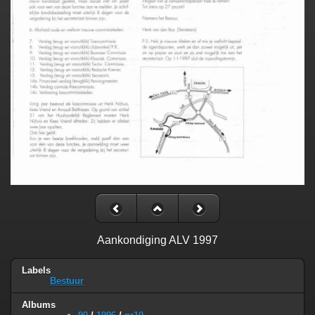
Aankondiging ALV 1997
Labels
Bestuur
Albums