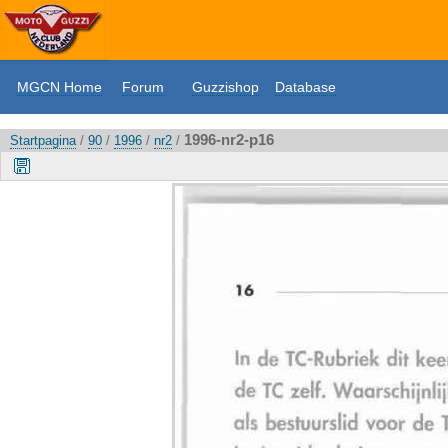
MGCN Home
Forum
Guzzishop
Database
1996-nr2-p16
Startpagina
/
90
/
1996
/
nr2
/