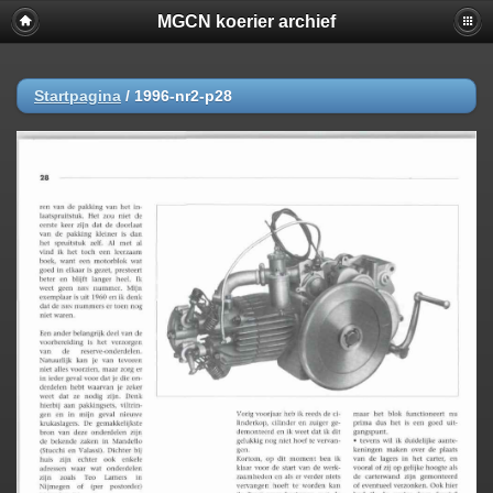
MGCN koerier archief
Startpagina
/
1996-nr2-p28