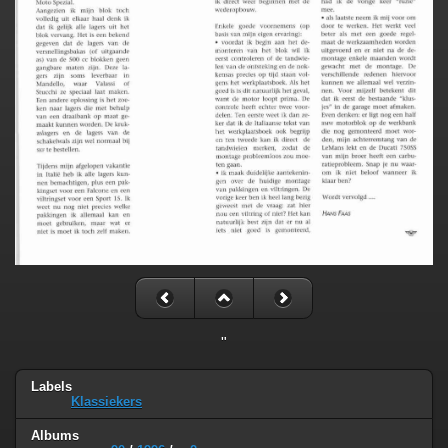
"
Labels
Klassiekers
Albums