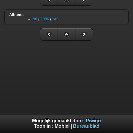
Albums
90
/
1996
/
nr6
Mogelijk gemaakt door:
Piwigo
Toon in :
Mobiel
|
Bureaublad