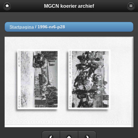
MGCN koerier archief
Startpagina
/
1996-nr6-p28