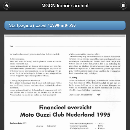
MGCN koerier archief
Startpagina
/
Label
/
1996-nr6-p36