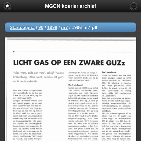
MGCN koerier archief
Startpagina
/
90
/
1996
/
nr7
/
1996-nr7-p6