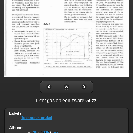
Licht gas op een zware Guzzi
Labels
Technisch artikel
Albums
90
/
1996
/
nr7