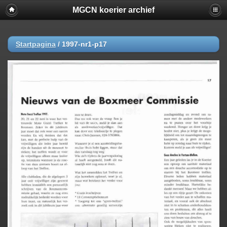
MGCN koerier archief
Startpagina
/
1997-nr1-p17