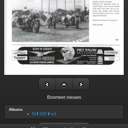
Boxmeer nieuws
Albums
90
/
1997
/
nr1