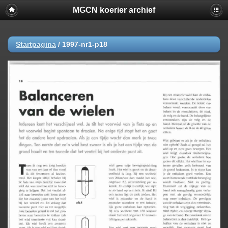
MGCN koerier archief
Startpagina
/
1997-nr1-p18