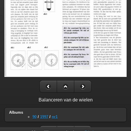
Balanceren van de wielen
Albums
90
/
1997
/
nr1