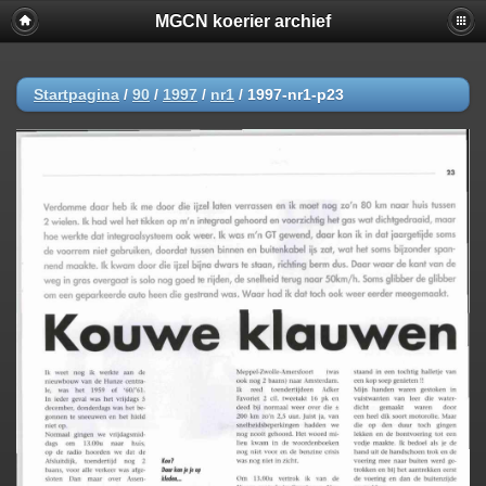
MGCN koerier archief
Startpagina
/
90
/
1997
/
nr1
/
1997-nr1-p23