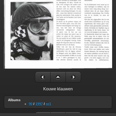
Kouwe klauwen
Albums
90
/
1997
/
nr1