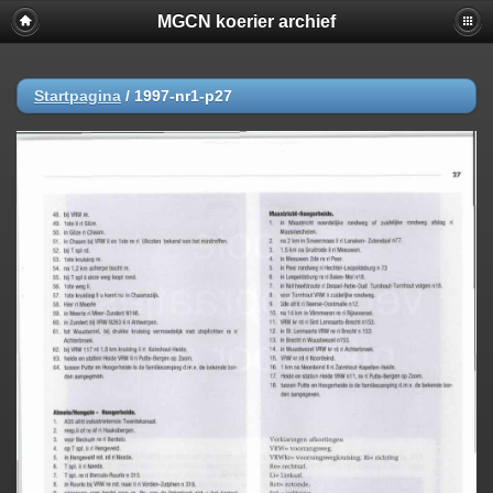
MGCN koerier archief
Startpagina
/
1997-nr1-p27