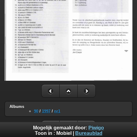
Albums
90
/
1997
/
nr1
Mogelijk gemaakt door:
Piwigo
Toon in :
Mobiel
|
Bureaublad