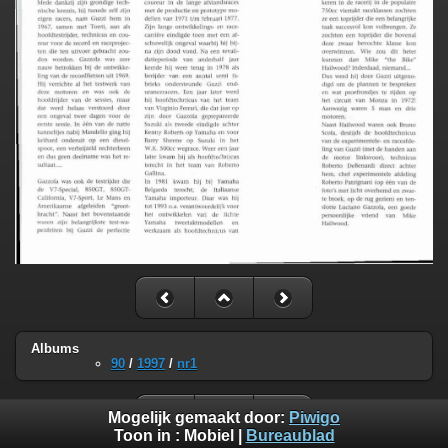
Albums
90
/
1997
/
nr1
Mogelijk gemaakt door:
Piwigo
Toon in :
Mobiel
|
Bureaublad