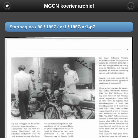
MGCN koerier archief
Startpagina
/
90
/
1997
/
nr1
/
1997-nr1-p7