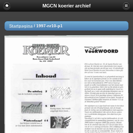
MGCN koerier archief
Startpagina
/
1997-nr10-p1