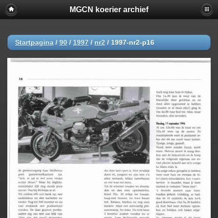
MGCN koerier archief
Startpagina
/
90
/
1997
/
nr2
/
1997-nr2-p16