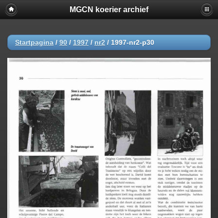
MGCN koerier archief
Startpagina
/
90
/
1997
/
nr2
/
1997-nr2-p30