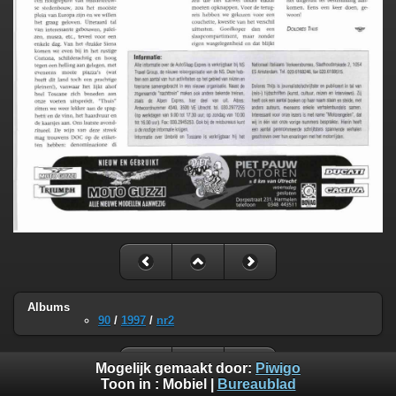
Albums
90
/
1997
/
nr2
Mogelijk gemaakt door:
Piwigo
Toon in :
Mobiel
|
Bureaublad