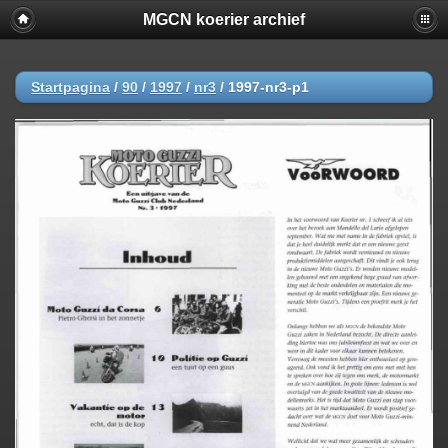
MGCN koerier archief
Startpagina
/
90
/
1997
/
nr3
/
1997-nr3-p1