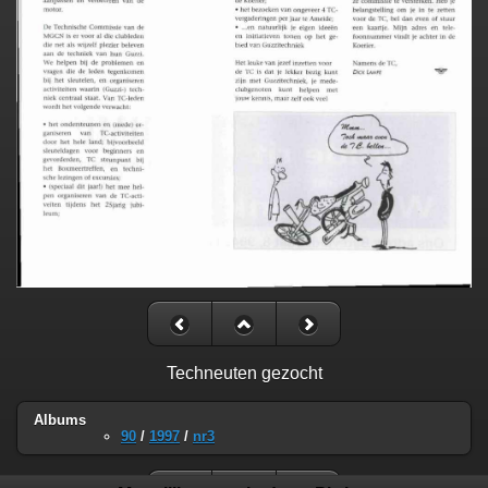
Techneuten gezocht
Albums
90
/
1997
/
nr3