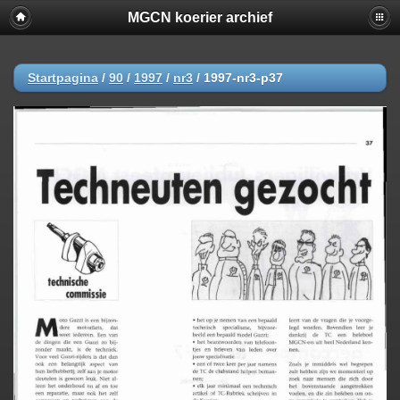
MGCN koerier archief
Startpagina
/
90
/
1997
/
nr3
/
1997-nr3-p37