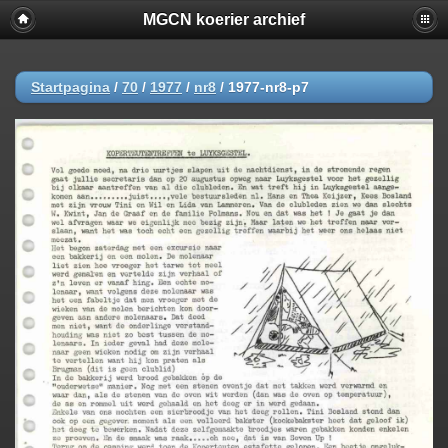
MGCN koerier archief
Startpagina
/
70
/
1977
/
nr8
/
1977-nr8-p7