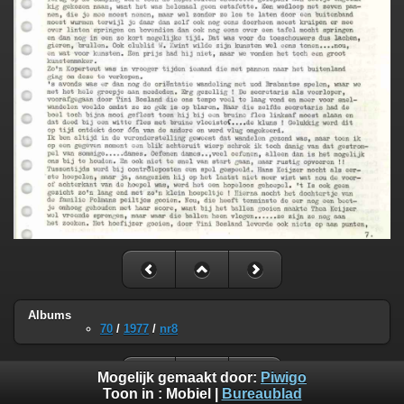
Albums
70
/
1977
/
nr8
Mogelijk gemaakt door:
Piwigo
Toon in :
Mobiel
|
Bureaublad