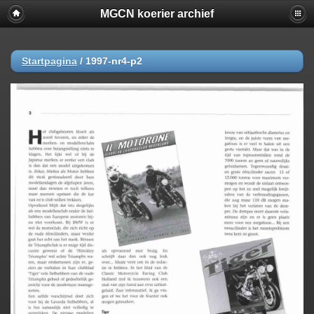
MGCN koerier archief
Startpagina
/
1997-nr4-p2