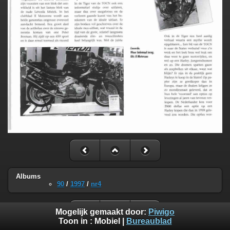
Albums
90
/
1997
/
nr4
Mogelijk gemaakt door:
Piwigo
Toon in :
Mobiel
|
Bureaublad