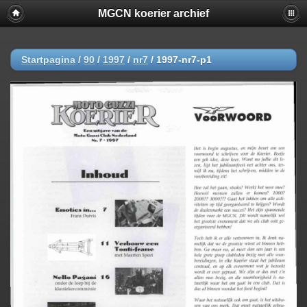
MGCN koerier archief
Startpagina
/
90
/
1997
/
nr7
/
1997-nr7-p1