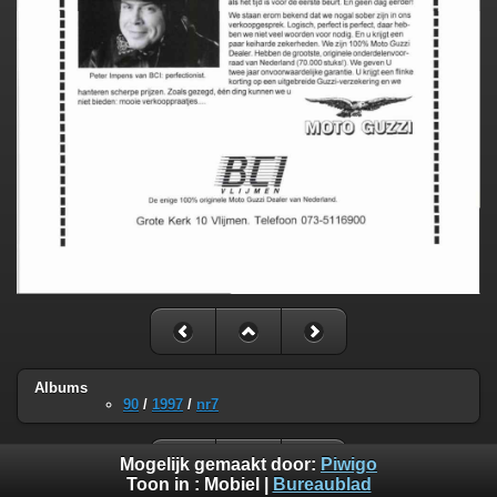
Albums
90
/
1997
/
nr7
Mogelijk gemaakt door:
Piwigo
Toon in :
Mobiel
|
Bureaublad